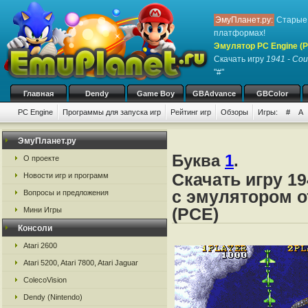
ЭмуПланет.ру:
Старые 
платформах!
Эмулятор PC Engine (P
Скачать игру
1941 - Cou
"#"
Главная
Dendy
Game Boy
GBAdvance
GBColor
PC Engine
Программы для запуска игр
Рейтинг игр
Обзоры
Игры:
#
A
ЭмуПланет.ру
Буква
1
.
О проекте
Скачать игру 19
Новости игр и программ
с эмулятором от
Вопросы и предложения
(PCE)
Мини Игры
Консоли
Atari 2600
Atari 5200, Atari 7800, Atari Jaguar
ColecoVision
Dendy (Nintendo)