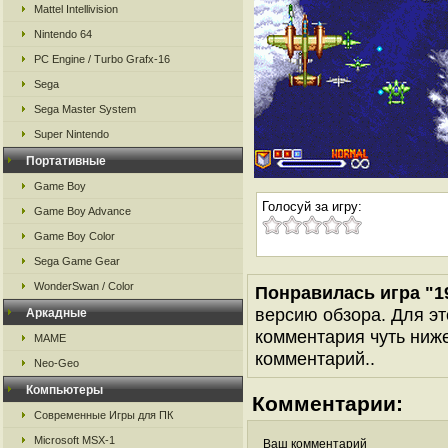
Mattel Intellivision
Nintendo 64
PC Engine / Turbo Grafx-16
Sega
Sega Master System
Super Nintendo
Портативные
Game Boy
Голосуй за игру:
Game Boy Advance
Game Boy Color
Sega Game Gear
WonderSwan / Color
Понравилась игра "19
версию обзора. Для эт
Аркадные
комментария чуть ниже 
MAME
комментарий..
Neo-Geo
Компьютеры
Комментарии:
Современные Игры для ПК
Microsoft MSX-1
Ваш комментарий