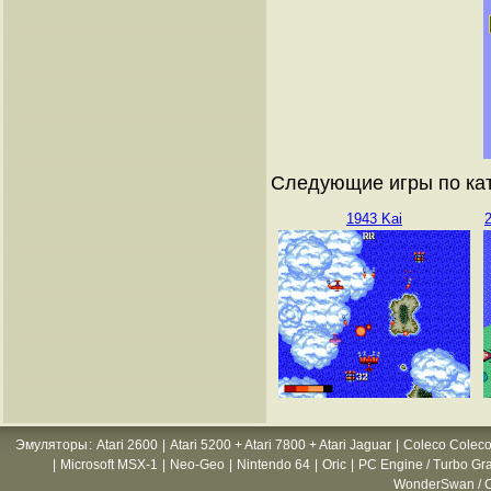
Следующие игры по ката
1943 Kai
Эмуляторы
:
Atari 2600
|
Atari 5200 + Atari 7800 + Atari Jaguar
|
Coleco Coleco
|
Microsoft MSX-1
|
Neo-Geo
|
Nintendo 64
|
Oric
|
PC Engine / Turbo Gr
WonderSwan / C