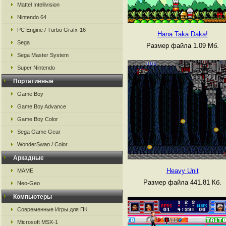
Mattel Intellivision
Nintendo 64
PC Engine / Turbo Grafx-16
Hana Taka Daka!
Sega
Размер файла 1.09 Мб.
Sega Master System
Super Nintendo
Портативные
Game Boy
Game Boy Advance
Game Boy Color
Sega Game Gear
WonderSwan / Color
Аркадные
Heavy Unit
MAME
Размер файла 441.81 Кб.
Neo-Geo
Компьютеры
Современные Игры для ПК
Microsoft MSX-1