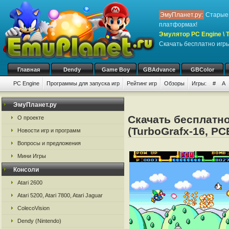
ЭмуПланет.ру:
Старые 
платформах!
Эмулятор PC Engine \ T
Скачать бесплатно игры
Главная
Dendy
Game Boy
GBAdvance
GBColor
PC Engine
Программы для запуска игр
Рейтинг игр
Обзоры
Игры:
#
A
ЭмуПланет.ру
Скачать бесплатно
О проекте
(TurboGrafx-16, PC
Новости игр и программ
Вопросы и предложения
Мини Игры
Консоли
Atari 2600
Atari 5200, Atari 7800, Atari Jaguar
ColecoVision
Dendy (Nintendo)