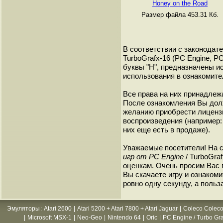
Honey on the Road
Размер файла 453.31 Кб.
В соответствии с законодат
TurboGrafx-16 (PC Engine, P
буквы "H", предназначены и
использования в ознакомите
Все права на них принадлежа
После ознакомления Вы дол
желанию приобрести лиценз
воспроизведения (например: 
них еще есть в продаже).
Уважаемые посетители! На 
игр от PC Engine
/ TurboGra
оценкам. Очень просим Вас в
Вы скачаете игру и ознакоми
ровно одну секунду, а польз
Эмуляторы
:
Atari 2600
|
Atari 5200 + Atari 7800 + Atari Jaguar
|
Coleco Coleco
|
Microsoft MSX-1
|
Neo-Geo
|
Nintendo 64
|
Oric
|
PC Engine / Turbo Gr