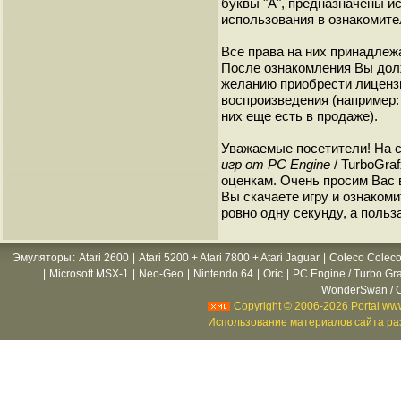
буквы "A", предназначены и
использования в ознакомите
Все права на них принадлежа
После ознакомления Вы дол
желанию приобрести лиценз
воспроизведения (например: 
них еще есть в продаже).
Уважаемые посетители! На 
игр от PC Engine
/ TurboGra
оценкам. Очень просим Вас в
Вы скачаете игру и ознакоми
ровно одну секунду, а польз
Эмуляторы
:
Atari 2600
|
Atari 5200 + Atari 7800 + Atari Jaguar
|
Coleco Coleco
|
Microsoft MSX-1
|
Neo-Geo
|
Nintendo 64
|
Oric
|
PC Engine / Turbo Gr
WonderSwan / C
Copyright © 2006-2026 Portal www
Использование материалов сайта раз