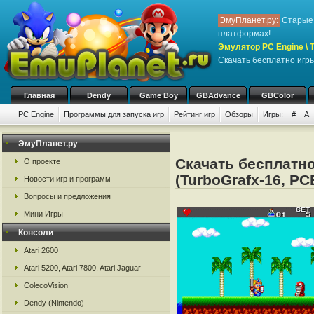
ЭмуПланет.ру:
Старые 
платформах!
Эмулятор PC Engine \ T
Скачать бесплатно игры
Главная
Dendy
Game Boy
GBAdvance
GBColor
PC Engine
Программы для запуска игр
Рейтинг игр
Обзоры
Игры:
#
A
ЭмуПланет.ру
Скачать бесплатно
О проекте
(TurboGrafx-16, PC
Новости игр и программ
Вопросы и предложения
Мини Игры
Консоли
Atari 2600
Atari 5200, Atari 7800, Atari Jaguar
ColecoVision
Dendy (Nintendo)