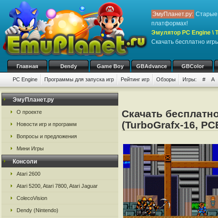
ЭмуПланет.ру:
Старые 
платформах!
Эмулятор PC Engine \ T
Скачать бесплатно игры
Главная
Dendy
Game Boy
GBAdvance
GBColor
PC Engine
Программы для запуска игр
Рейтинг игр
Обзоры
Игры:
#
A
ЭмуПланет.ру
Скачать бесплатно
О проекте
(TurboGrafx-16, PC
Новости игр и программ
Вопросы и предложения
Мини Игры
Консоли
Atari 2600
Atari 5200, Atari 7800, Atari Jaguar
ColecoVision
Dendy (Nintendo)