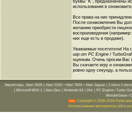
буквы "K", предназначены и
использования в ознакомите
Все права на них принадлежа
После ознакомления Вы дол
желанию приобрести лиценз
воспроизведения (например: 
них еще есть в продаже).
Уважаемые посетители! На 
игр от PC Engine
/ TurboGra
оценкам. Очень просим Вас в
Вы скачаете игру и ознакоми
ровно одну секунду, а польз
Эмуляторы
:
Atari 2600
|
Atari 5200 + Atari 7800 + Atari Jaguar
|
Coleco Coleco
|
Microsoft MSX-1
|
Neo-Geo
|
Nintendo 64
|
Oric
|
PC Engine / Turbo Gr
WonderSwan / C
Copyright © 2006-2026 Portal www
Использование материалов сайта раз