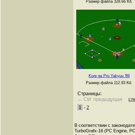
Размер файла 328.66 Кб.
Kore ga Pro Yakyuu '89
Размер файла 112.93 Кб.
Страницы:
← Ctrl предыдущая
сл
1
-
2
В соответствии с законодат
TurboGrafx-16 (PC Engine, P