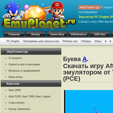
ЭмуПланет.ру:
Старые 
платформах!
Эмулятор PC Engine (P
Скачать игру
After Burne
Главная
Dendy
Game Boy
GBAdvance
GBColor
PC Engine
Программы для запуска игр
Рейтинг игр
Обзоры
Игры:
#
A
ЭмуПланет.ру
Буква
A
.
О проекте
Скачать игру Af
Новости игр и программ
эмулятором от 
Вопросы и предложения
(PCE)
Мини Игры
Консоли
Atari 2600
Atari 5200, Atari 7800, Atari Jaguar
ColecoVision
Dendy (Nintendo)