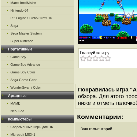
Mattel Intellivision
Nintendo 64
PC Engine / Turbo Grafx-16
Sega
Sega Master System
Super Nintendo
Портативные
Голосуй за игру:
Game Boy
Game Boy Advance
Game Boy Color
Sega Game Gear
WonderSwan / Color
Понравилась игра "Af
обзора. Для этого про
Аркадные
ниже и отметь галочкой
MAME
Neo-Geo
Комментарии:
Компьютеры
Современные Игры для ПК
Ваш комментарий
Microsoft MSX-1