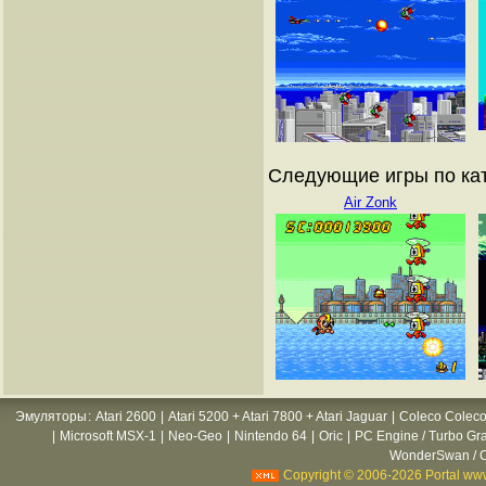
Следующие игры по ката
Air Zonk
Эмуляторы
:
Atari 2600
|
Atari 5200 + Atari 7800 + Atari Jaguar
|
Coleco Coleco
|
Microsoft MSX-1
|
Neo-Geo
|
Nintendo 64
|
Oric
|
PC Engine / Turbo Gr
WonderSwan / C
Copyright © 2006-2026 Portal www