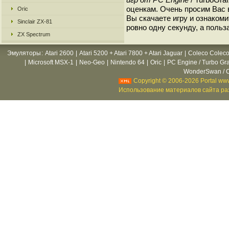
оценкам. Очень просим Вас в
Oric
Вы скачаете игру и ознакоми
Sinclair ZX-81
ровно одну секунду, а польз
ZX Spectrum
Эмуляторы
:
Atari 2600
|
Atari 5200 + Atari 7800 + Atari Jaguar
|
Coleco Coleco
|
Microsoft MSX-1
|
Neo-Geo
|
Nintendo 64
|
Oric
|
PC Engine / Turbo Gr
WonderSwan / C
Copyright © 2006-2026 Portal www
Использование материалов сайта раз