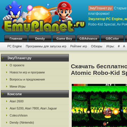
ЭмуПланет.ру:
Старые 
платформах!
Эмулятор PC Engine, и
Robo-Kid Special, Av Po
Главная
Dendy
Game Boy
GBAdvance
GBColor
PC Engine
Программы для запуска игр
Рейтинг игр
Обзоры
Игры:
#
A
ЭмуПланет.ру
Скачать бесплатно
О проекте
Atomic Robo-Kid Sp
Новости игр и программ
Вопросы и предложения
Мини Игры
Консоли
Atari 2600
Atari 5200, Atari 7800, Atari Jaguar
ColecoVision
Dendy (Nintendo)