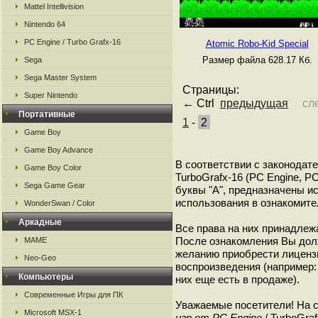
Mattel Intellivision
Nintendo 64
PC Engine / Turbo Grafx-16
Atomic Robo-Kid Special
Размер файла 628.17 Кб.
Sega
Sega Master System
Страницы:
Super Nintendo
← Ctrl
предыдущая
сл
Портативные
1
-
2
Game Boy
Game Boy Advance
В соответствии с законодат
Game Boy Color
TurboGrafx-16 (PC Engine, P
Sega Game Gear
буквы "A", предназначены и
использования в ознакомите
WonderSwan / Color
Аркадные
Все права на них принадлежа
После ознакомления Вы дол
MAME
желанию приобрести лиценз
Neo-Geo
воспроизведения (например: 
Компьютеры
них еще есть в продаже).
Современные Игры для ПК
Уважаемые посетители! На 
Microsoft MSX-1
игр от PC Engine
/ TurboGra