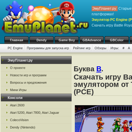
ЭмуПланет.ру:
Старые 
платформах!
Эмулятор PC Engine (P
Скачать игру
Battle Roy
Главная
Dendy
Game Boy
GBAdvance
GBColor
PC Engine
Программы для запуска игр
Рейтинг игр
Обзоры
Игры:
#
A
ЭмуПланет.ру
Буква
B
.
О проекте
Скачать игру Ba
Новости игр и программ
эмулятором от 
Вопросы и предложения
(PCE)
Мини Игры
Консоли
Atari 2600
Atari 5200, Atari 7800, Atari Jaguar
ColecoVision
Dendy (Nintendo)