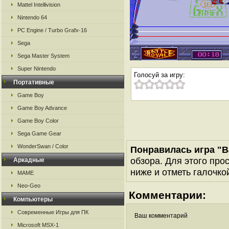
Mattel Intellivision
Nintendo 64
PC Engine / Turbo Grafx-16
Sega
Sega Master System
Super Nintendo
Голосуй за игру:
Портативные
Game Boy
Game Boy Advance
Game Boy Color
Sega Game Gear
WonderSwan / Color
Понравилась игра "Ba
обзора. Для этого про
Аркадные
ниже и отметь галочкой
MAME
Neo-Geo
Комментарии:
Компьютеры
Современные Игры для ПК
Ваш комментарий
Microsoft MSX-1