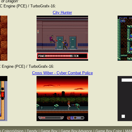
d of Dragon
"
 Engine (PCE) / TurboGrafx-16:
City Hunter
Engine (PCE) / TurboGrafx-16:
Cross Wiber - Cyber Combat Police
o ColecoVision
|
Dendy
|
Game Boy
|
Game Boy Advance
|
Game Boy Color
|
MA