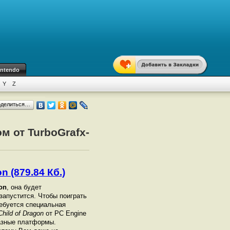
intendo
Y
Z
оделиться…
м от TurboGrafx-
n (879.84 Кб.)
on
, она будет
 запустится. Чтобы поиграть
ебуется специальная
Child of Dragon
от PC Engine
разные платформы.