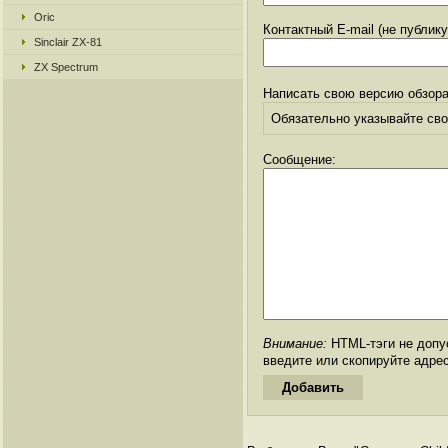
Oric
Контактный E-mail (не публик
Sinclair ZX-81
ZX Spectrum
Написать свою версию обзора
Обязательно указывайте свое
Сообщение:
Внимание:
HTML-тэги не допус
введите или скопируйте адре