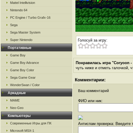
Mattel Intellivision
Nintendo 64
PC Engine / Turbo Grafx-16
Sega
Sega Master System
Super Nintendo
Голосуй за игру:
Портативные
Game Boy
Понравилась игра "Coryoon - 
Game Boy Advance
чуть ниже и отметь галочкой, ч
Game Boy Color
Sega Game Gear
Комментарии:
WonderSwan / Color
Ваш комментарий
Аркадные
MAME
ФИО или ник:
Neo-Geo
Компьютеры
Современные Игры для ПК
Антиспам проверка: Введите т
Microsoft MSX-1