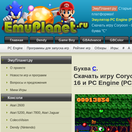
ЭмуПланет.ру:
Старые 
платформах!
Эмулятор PC Engine (P
Скачать игру
Coryoon - 
буква "C"
Главная
Dendy
Game Boy
GBAdvance
GBColor
PC Engine
Программы для запуска игр
Рейтинг игр
Обзоры
Игры:
#
A
ЭмуПланет.ру
Буква
C
.
О проекте
Скачать игру Cory
Новости игр и программ
16 и PC Engine (PC
Вопросы и предложения
Мини Игры
Консоли
Atari 2600
Atari 5200, Atari 7800, Atari Jaguar
ColecoVision
Dendy (Nintendo)