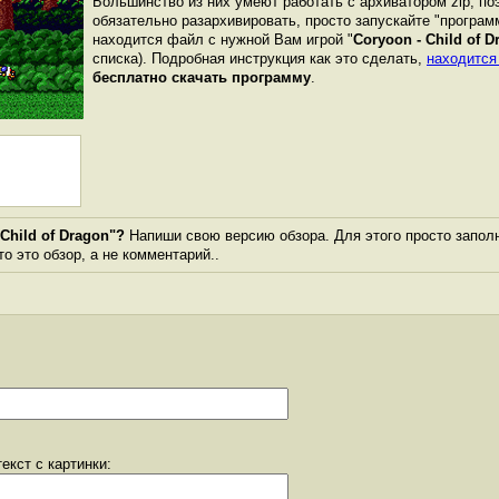
Большинство из них умеют работать с архиватором zip, п
обязательно разархивировать, просто запускайте "програм
находится файл с нужной Вам игрой "
Coryoon - Child of D
списка). Подробная инструкция как это сделать,
находится
бесплатно скачать программу
.
Child of Dragon"?
Напиши свою версию обзора. Для этого просто запол
то это обзор, а не комментарий..
екст с картинки: