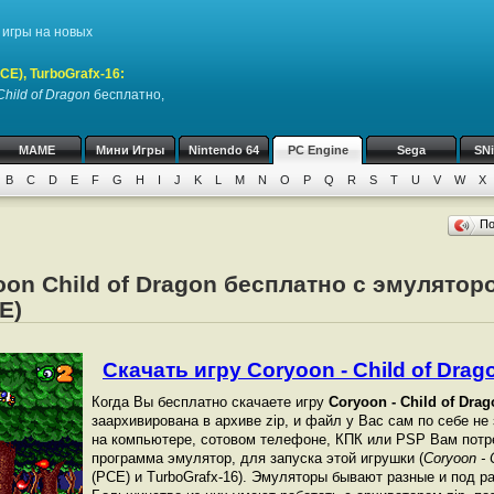
игры на новых
CE), TurboGrafx-16
:
Child of Dragon
бесплатно,
MAME
Мини Игры
Nintendo 64
PC Engine
Sega
SN
B
C
D
E
F
G
H
I
J
K
L
M
N
O
P
Q
R
S
T
U
V
W
X
П
oon Child of Dragon бесплатно с эмуляторо
E)
Скачать игру Coryoon - Child of Drago
Когда Вы бесплатно скачаете игру
Coryoon - Child of Drag
заархивирована в архиве zip, и файл у Вас сам по себе не
на компьютере, сотовом телефоне, КПК или PSP Вам потр
программа эмулятор, для запуска этой игрушки (
Coryoon - 
(PCE) и TurboGrafx-16). Эмуляторы бывают разные и под 