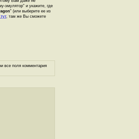
оэтому Вам даже не
му-эмулятор" и укажите, где
ragon
" (или выберите ее из
 тут
, там же Вы сможете
ни все поля комментария