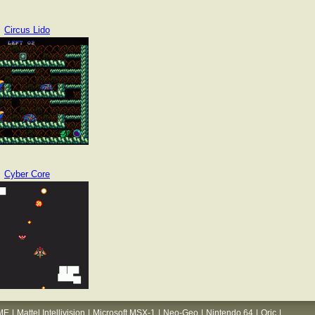
Circus Lido
Cyber Core
ME
|
Mattel Intellivision
|
Microsoft MSX-1
|
Neo-Geo
|
Nintendo 64
|
Oric
|