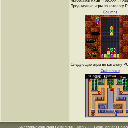
Выбранная Вами "
Coryoon - Chil
Предыдущие игры по каталогу PC
Columns
Следующие игры по каталогу PC 
Cratermaze
Эмуляторы
:
Atari 2600
|
Atari 5200 + Atari 7800 + Atari Jaguar
|
Colec