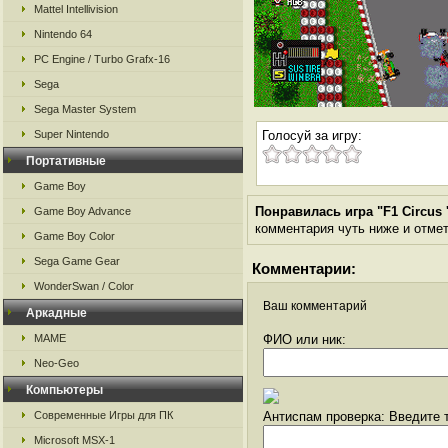
Mattel Intellivision
Nintendo 64
PC Engine / Turbo Grafx-16
Sega
Sega Master System
Super Nintendo
Голосуй за игру:
Портативные
Game Boy
Понравилась игра "F1 Circus 
Game Boy Advance
комментария чуть ниже и отметь
Game Boy Color
Sega Game Gear
Комментарии:
WonderSwan / Color
Ваш комментарий
Аркадные
MAME
ФИО или ник:
Neo-Geo
Компьютеры
Современные Игры для ПК
Антиспам проверка: Введите т
Microsoft MSX-1