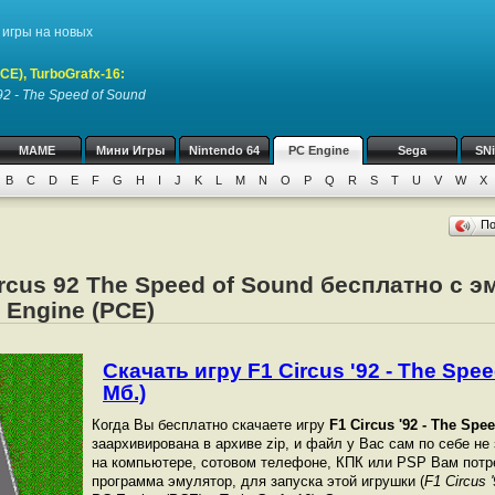
игры на новых
CE), TurboGrafx-16
:
'92 - The Speed of Sound
MAME
Мини Игры
Nintendo 64
PC Engine
Sega
SN
B
C
D
E
F
G
H
I
J
K
L
M
N
O
P
Q
R
S
T
U
V
W
X
П
ircus 92 The Speed of Sound бесплатно с 
 Engine (PCE)
Скачать игру F1 Circus '92 - The Spee
Мб.)
Когда Вы бесплатно скачаете игру
F1 Circus '92 - The Spe
заархивирована в архиве zip, и файл у Вас сам по себе не
на компьютере, сотовом телефоне, КПК или PSP Вам потр
программа эмулятор, для запуска этой игрушки (
F1 Circus 