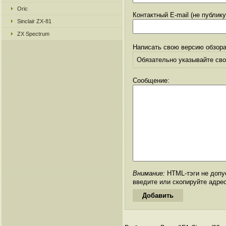
Oric
Контактный E-mail (не публик
Sinclair ZX-81
ZX Spectrum
Написать свою версию обзора
Обязательно указывайте свое
Сообщение:
Внимание:
HTML-тэги не допус
введите или скопируйте адре