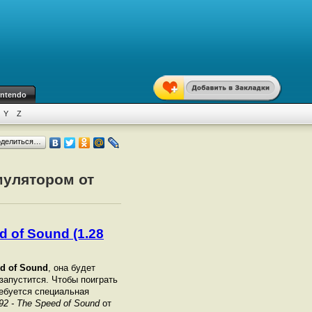
intendo
Y
Z
оделиться…
эмулятором от
d of Sound (1.28
ed of Sound
, она будет
 запустится. Чтобы поиграть
ебуется специальная
'92 - The Speed of Sound
от