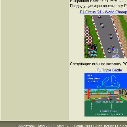
Выбранная Вами "
F1 Circus '92 
Предыдущие игры по каталогу PC
F1 Circus '91 - World Champ
Следующие игры по каталогу PC 
F1 Triple Battle
Эмуляторы
:
Atari 2600
|
Atari 5200 + Atari 7800 + Atari Jaguar
|
Colec