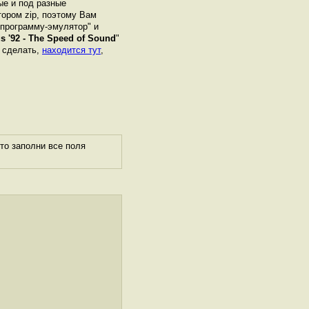
ые и под разные
ором zip, поэтому Вам
"программу-эмулятор" и
us '92 - The Speed of Sound
"
о сделать,
находится тут
,
то заполни все поля