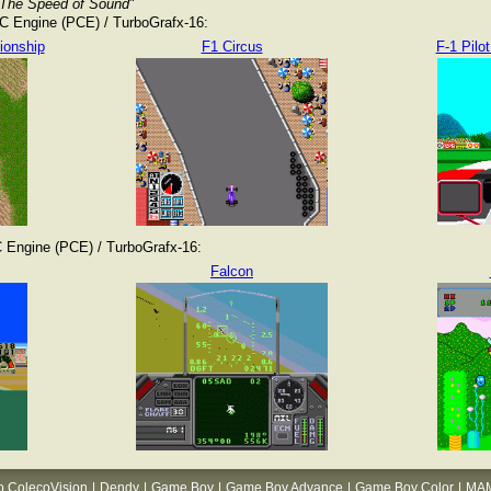
- The Speed of Sound
"
 Engine (PCE) / TurboGrafx-16:
ionship
F1 Circus
F-1 Pilot
Engine (PCE) / TurboGrafx-16:
Falcon
o ColecoVision
|
Dendy
|
Game Boy
|
Game Boy Advance
|
Game Boy Color
|
MA