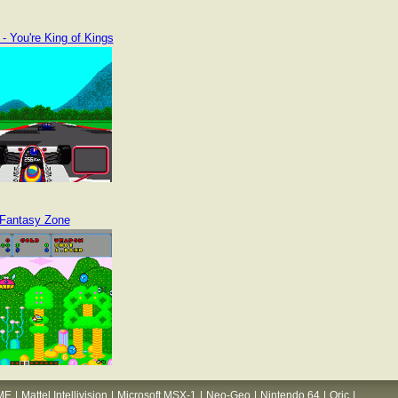
 - You're King of Kings
Fantasy Zone
ME
|
Mattel Intellivision
|
Microsoft MSX-1
|
Neo-Geo
|
Nintendo 64
|
Oric
|