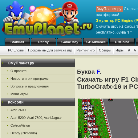
ЭмуПланет.ру:
Старые 
платформах!
Эмулятор PC Engine (P
Скачать игру
F1 Circus 
бесплатно, буква "F"
Главная
Dendy
Game Boy
GBAdvance
GBColor
PC Engine
Программы для запуска игр
Рейтинг игр
Обзоры
Игры:
#
A
ЭмуПланет.ру
Буква
F
.
О проекте
Скачать игру F1 C
Новости игр и программ
TurboGrafx-16 и PC
Вопросы и предложения
Мини Игры
Консоли
Atari 2600
Atari 5200, Atari 7800, Atari Jaguar
ColecoVision
Dendy (Nintendo)