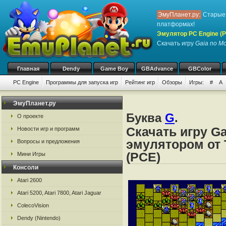
ЭмуПланет.ру:
Старые 
платформах!
Эмулятор PC Engine (P
Скачать игру
Gaia no M
Главная
Dendy
Game Boy
GBAdvance
GBColor
PC Engine
Программы для запуска игр
Рейтинг игр
Обзоры
Игры:
#
A
ЭмуПланет.ру
Буква
G
.
О проекте
Скачать игру G
Новости игр и программ
эмулятором от 
Вопросы и предложения
(PCE)
Мини Игры
Консоли
Atari 2600
Atari 5200, Atari 7800, Atari Jaguar
ColecoVision
Dendy (Nintendo)