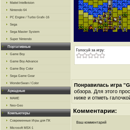
Mattel Intellivision
Nintendo 64
PC Engine / Turbo Grafx-16
Sega
Sega Master System
Super Nintendo
Портативные
Голосуй за игру:
Game Boy
Game Boy Advance
Game Boy Color
Sega Game Gear
WonderSwan / Color
Понравилась игра "G
обзора. Для этого про
Аркадные
ниже и отметь галочкой
MAME
Neo-Geo
Комментарии:
Компьютеры
Современные Игры для ПК
Ваш комментарий
Microsoft MSX-1