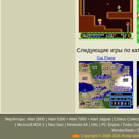
Следующие игры по ката
Gai Flame
Эмуляторы
:
Atari 2600
|
Atari 5200 + Atari 7800 + Atari Jaguar
|
Coleco Coleco
|
Microsoft MSX-1
|
Neo-Geo
|
Nintendo 64
|
Oric
|
PC Engine / Turbo Gr
WonderSwan / C
Copyright © 2006-2026 Portal www