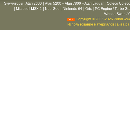
Эмуляторы
:
Atari 2600
|
Atari 5200 + Atari 7800 + Atari Jaguar
|
Coleco Coleco
|
Microsoft MSX-1
|
Neo-Geo
|
Nintendo 64
|
Oric
|
PC Engine / Turbo Gr
WonderSwan / C
Copyright © 2006-2026 Portal www
Использование материалов сайта раз