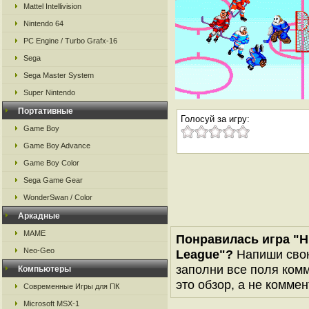
Mattel Intellivision
Nintendo 64
PC Engine / Turbo Grafx-16
Sega
Sega Master System
Super Nintendo
Портативные
Голосуй за игру:
Game Boy
Game Boy Advance
Game Boy Color
Sega Game Gear
WonderSwan / Color
Аркадные
MAME
Понравилась игра "Hit
Neo-Geo
League"?
Напиши свою
заполни все поля комм
Компьютеры
это обзор, а не коммен
Современные Игры для ПК
Microsoft MSX-1