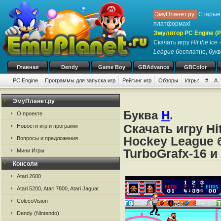
ЭмуПланет.ру:
Старые 
платформах!
Эмулятор PC Engine (P
Скачать игру
Hit the Ice
League
бесплатно, букв
Главная
Dendy
Game Boy
GBAdvance
GBColor
PC Engine
Программы для запуска игр
Рейтинг игр
Обзоры
Игры:
#
A
ЭмуПланет.ру
Буква
H
.
О проекте
Скачать игру Hit
Новости игр и программ
Hockey League 
Вопросы и предложения
TurboGrafx-16 и
Мини Игры
Консоли
Atari 2600
Atari 5200, Atari 7800, Atari Jaguar
ColecoVision
Dendy (Nintendo)