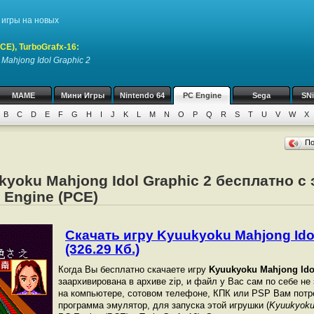
игры на новых
CE), TurboGrafx-16
:
Mahjong Idol Graphic 2
MAME
Мини Игры
Nintendo 64
PC Engine
Sega
SN
B
C
D
E
F
G
H
I
J
K
L
M
N
O
P
Q
R
S
T
U
V
W
X
П
kyoku Mahjong Idol Graphic 2 бесплатно с
 Engine (PCE)
Скачать игру Kyuukyoku Mahjong Idol
(326.29 Кб.)
Когда Вы бесплатно скачаете игру
Kyuukyoku Mahjong Ido
заархивирована в архиве zip, и файл у Вас сам по себе не
на компьютере, сотовом телефоне, КПК или PSP Вам потр
программа эмулятор, для запуска этой игрушки (
Kyuukyoku 