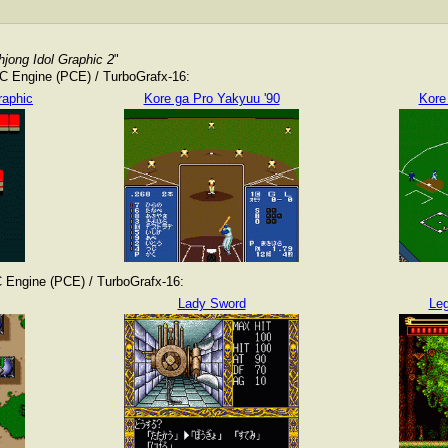
ong Idol Graphic 2
"
 Engine (PCE) / TurboGrafx-16:
raphic
Kore ga Pro Yakyuu '90
Kore
Engine (PCE) / TurboGrafx-16:
Lady Sword
Leg