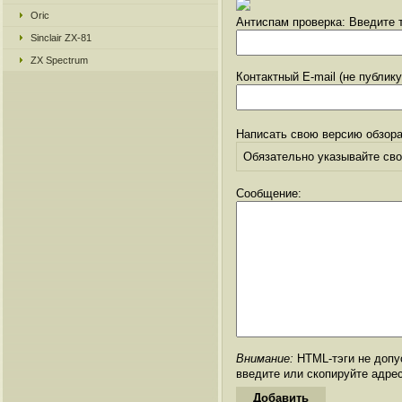
Oric
Антиспам проверка: Введите т
Sinclair ZX-81
ZX Spectrum
Контактный E-mail (не публик
Написать свою версию обзора
Обязательно указывайте свое
Сообщение:
Внимание:
HTML-тэги не допус
введите или скопируйте адре