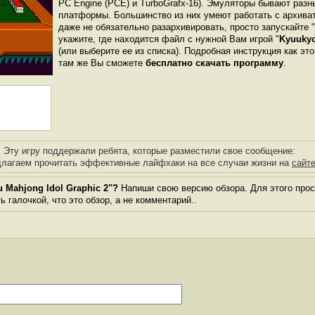
PC Engine (PCE) и TurboGrafx-16). Эмуляторы бывают разн
платформы. Большинство из них умеют работать с архиват
даже не обязательно разархивировать, просто запускайте 
укажите, где находится файл с нужной Вам игрой "
Kyuukyo
(или выберите ее из списка). Подробная инструкция как эт
там же Вы сможете
бесплатно скачать программу
.
Эту игру поддержали ребята, которые разместили свое сообщение:
лагаем прочитать эффективные лайфхаки на все случаи жизни на
сайт
 Mahjong Idol Graphic 2"?
Напиши свою версию обзора. Для этого прос
 галочкой, что это обзор, а не комментарий..