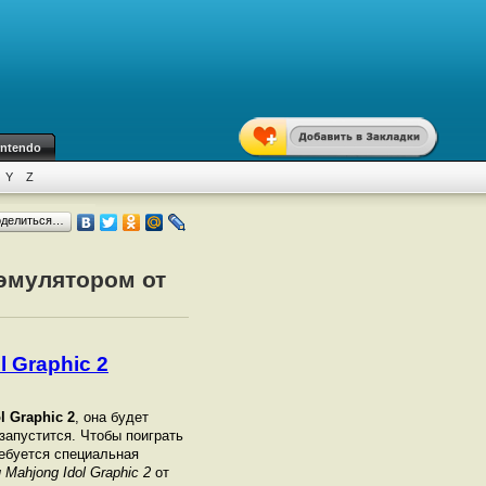
intendo
Y
Z
оделиться…
 эмулятором от
 Graphic 2
l Graphic 2
, она будет
 запустится. Чтобы поиграть
ебуется специальная
Mahjong Idol Graphic 2
от