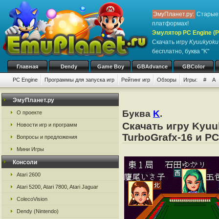
ЭмуПланет.ру:
Старые 
платформах!
Эмулятор PC Engine (P
Скачать игру
Kyuukyoku 
бесплатно, буква "K"
Главная
Dendy
Game Boy
GBAdvance
GBColor
PC Engine
Программы для запуска игр
Рейтинг игр
Обзоры
Игры:
#
A
ЭмуПланет.ру
Буква
K
.
О проекте
Скачать игру Kyuu
Новости игр и программ
TurboGrafx-16 и PC
Вопросы и предложения
Мини Игры
Консоли
Atari 2600
Atari 5200, Atari 7800, Atari Jaguar
ColecoVision
Dendy (Nintendo)