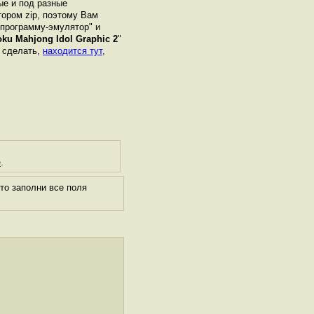
ые и под разные
ором zip, поэтому Вам
"программу-эмулятор" и
ku Mahjong Idol Graphic 2
"
о сделать,
находится тут
,
е
.
то заполни все поля