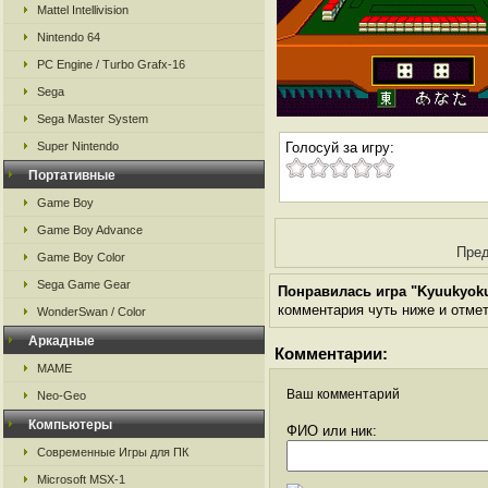
Mattel Intellivision
Nintendo 64
PC Engine / Turbo Grafx-16
Sega
Sega Master System
Super Nintendo
Голосуй за игру:
Портативные
Game Boy
Game Boy Advance
Пред
Game Boy Color
Sega Game Gear
Понравилась игра "Kyuukyoku
комментария чуть ниже и отметь
WonderSwan / Color
Аркадные
Комментарии:
MAME
Ваш комментарий
Neo-Geo
Компьютеры
ФИО или ник:
Современные Игры для ПК
Microsoft MSX-1