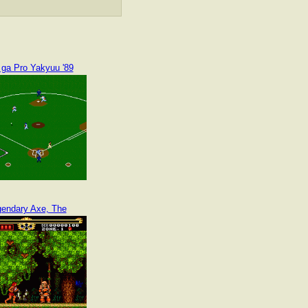
 ga Pro Yakyuu '89
endary Axe, The