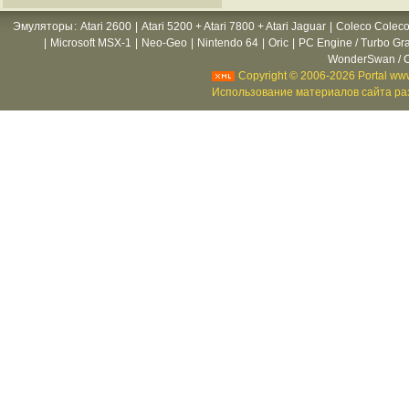
Эмуляторы
:
Atari 2600
|
Atari 5200 + Atari 7800 + Atari Jaguar
|
Coleco Coleco
|
Microsoft MSX-1
|
Neo-Geo
|
Nintendo 64
|
Oric
|
PC Engine / Turbo Gr
WonderSwan / C
Copyright © 2006-2026 Portal www
Использование материалов сайта раз