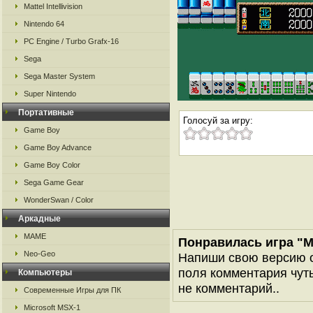
Mattel Intellivision
Nintendo 64
PC Engine / Turbo Grafx-16
Sega
Sega Master System
Super Nintendo
Портативные
Голосуй за игру:
Game Boy
Game Boy Advance
Game Boy Color
Sega Game Gear
WonderSwan / Color
Аркадные
MAME
Понравилась игра "Ma
Neo-Geo
Напиши свою версию о
поля комментария чуть 
Компьютеры
не комментарий..
Современные Игры для ПК
Microsoft MSX-1