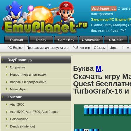
ЭмуПланет.ру:
Старые 
платформах!
Эмулятор PC Engine (P
Скачать игру
Mahjong Ha
бесплатно, буква "M"
Главная
Dendy
Game Boy
GBAdvance
GBColor
PC Engine
Программы для запуска игр
Рейтинг игр
Обзоры
Игры:
#
A
ЭмуПланет.ру
Буква
M
.
О проекте
Скачать игру Ma
Новости игр и программ
Quest бесплатн
Вопросы и предложения
TurboGrafx-16 и
Мини Игры
Консоли
Atari 2600
Atari 5200, Atari 7800, Atari Jaguar
ColecoVision
Dendy (Nintendo)