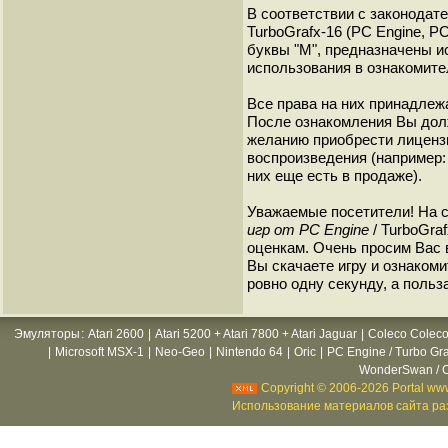
В соответствии с законодат
TurboGrafx-16 (PC Engine, P
буквы "M", предназначены и
использования в ознакомите
Все права на них принадлежа
После ознакомления Вы дол
желанию приобрести лиценз
воспроизведения (например: 
них еще есть в продаже).
Уважаемые посетители! На 
игр от PC Engine
/ TurboGra
оценкам. Очень просим Вас в
Вы скачаете игру и ознакоми
ровно одну секунду, а польз
Эмуляторы
:
Atari 2600
|
Atari 5200 + Atari 7800 + Atari Jaguar
|
Coleco Coleco
|
Microsoft MSX-1
|
Neo-Geo
|
Nintendo 64
|
Oric
|
PC Engine / Turbo Gr
WonderSwan / C
Copyright © 2006-2026 Portal www
Использование материалов сайта раз