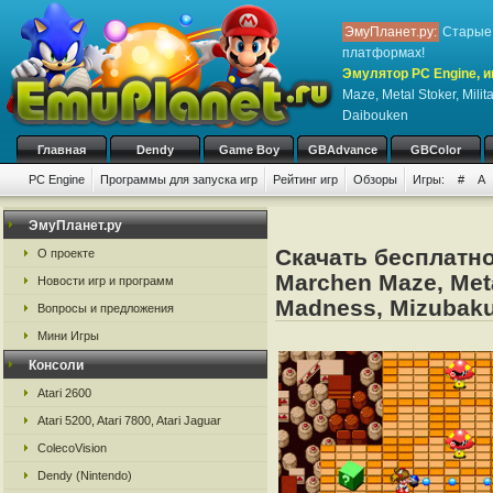
ЭмуПланет.ру:
Старые 
платформах!
Эмулятор PC Engine, и
Maze, Metal Stoker, Mili
Daibouken
Главная
Dendy
Game Boy
GBAdvance
GBColor
PC Engine
Программы для запуска игр
Рейтинг игр
Обзоры
Игры:
#
A
ЭмуПланет.ру
Скачать бесплатно
О проекте
Marchen Maze, Metal
Новости игр и программ
Madness, Mizubak
Вопросы и предложения
Мини Игры
Консоли
Atari 2600
Atari 5200, Atari 7800, Atari Jaguar
ColecoVision
Dendy (Nintendo)