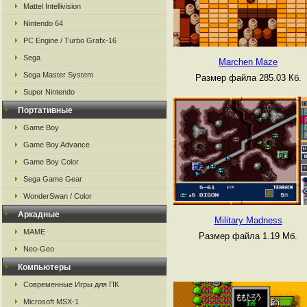
Mattel Intellivision
Nintendo 64
PC Engine / Turbo Grafx-16
Sega
Marchen Maze
Sega Master System
Размер файла 285.03 Кб.
Super Nintendo
Портативные
Game Boy
Game Boy Advance
Game Boy Color
Sega Game Gear
WonderSwan / Color
Аркадные
Military Madness
MAME
Размер файла 1.19 Мб.
Neo-Geo
Компьютеры
Современные Игры для ПК
Microsoft MSX-1