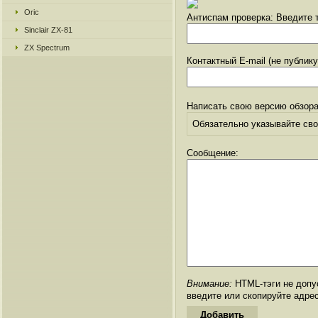
Oric
Антиспам проверка: Введите т
Sinclair ZX-81
ZX Spectrum
Контактный E-mail (не публик
Написать свою версию обзора
Обязательно указывайте свое
Сообщение:
Внимание:
HTML-тэги не допус
введите или скопируйте адре