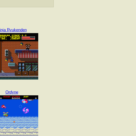
inja Ryukenden
Ordyne