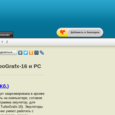
intendo
Y
Z
оделиться…
oGrafx-16 и PC
Кб.)
дет заархивирована в архиве
ать на компьютере, сотовом
грамма эмулятор, для
 TurboGrafx-16). Эмуляторы
них умеют работать с