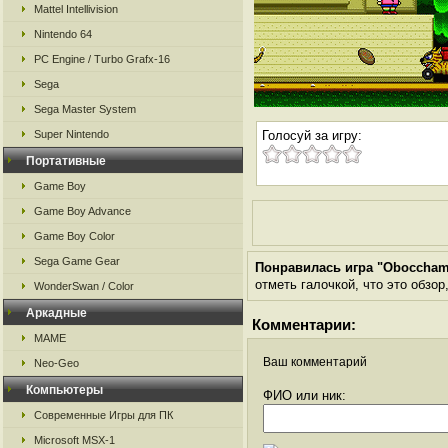
Mattel Intellivision
Nintendo 64
PC Engine / Turbo Grafx-16
Sega
Sega Master System
Super Nintendo
Голосуй за игру:
Портативные
Game Boy
Game Boy Advance
Game Boy Color
Sega Game Gear
Понравилась игра "Oboccha
отметь галочкой, что это обзор
WonderSwan / Color
Аркадные
Комментарии:
MAME
Ваш комментарий
Neo-Geo
Компьютеры
ФИО или ник:
Современные Игры для ПК
Microsoft MSX-1