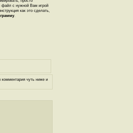
ивировать, просто
я файл с нужной Вам игрой
инструкция как это сделать,
ограмму
.
я комментария чуть ниже и