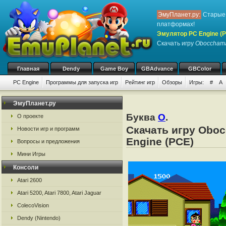
ЭмуПланет.ру:
Старые 
платформах!
Эмулятор PC Engine (P
Скачать игру
Oboccham
Главная
Dendy
Game Boy
GBAdvance
GBColor
PC Engine
Программы для запуска игр
Рейтинг игр
Обзоры
Игры:
#
A
ЭмуПланет.ру
Буква
O
.
О проекте
Скачать игру Oboc
Новости игр и программ
Engine (PCE)
Вопросы и предложения
Мини Игры
Консоли
Atari 2600
Atari 5200, Atari 7800, Atari Jaguar
ColecoVision
Dendy (Nintendo)