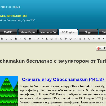
игры на новых
CE), TurboGrafx-16
:
akun
бесплатно, буква "O"
MAME
Мини Игры
Nintendo 64
PC Engine
Sega
SN
B
C
D
E
F
G
H
I
J
K
L
M
N
O
P
Q
R
S
T
U
V
W
X
П
chamakun бесплатно с эмулятором от Turb
Скачать игру Obocchamakun (441.37 
Когда Вы бесплатно скачаете игру
Obocchamakun
, она бу
zip, и файл у Вас сам по себе не запустится. Чтобы поигр
телефоне, КПК или PSP Вам потребуется специальная про
запуска этой игрушки (
Obocchamakun
от PC Engine (PCE) и
бывают разные и под разные платформы. Большинство из 