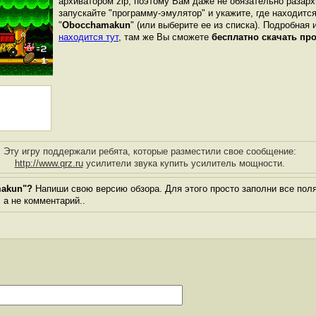
архиватором zip, поэтому Вам даже не обязательно разарх
запускайте "программу-эмулятор" и укажите, где находитс
"
Obocchamakun
" (или выберите ее из списка). Подробная 
находится тут
, там же Вы сможете
бесплатно скачать пр
Эту игру поддержали ребята, которые разместили свое сообщение:
http://www.qrz.ru
усилители звука купить усилитель мощности.
makun"?
Напиши свою версию обзора. Для этого просто заполни все пол
, а не комментарий..