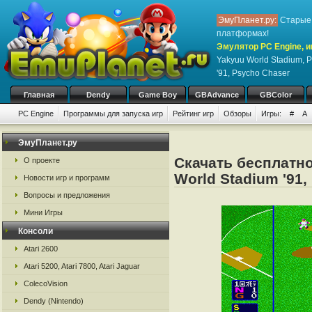
ЭмуПланет.ру:
Старые 
платформах!
Эмулятор PC Engine, и
Yakyuu World Stadium, P
'91, Psycho Chaser
Главная
Dendy
Game Boy
GBAdvance
GBColor
PC Engine
Программы для запуска игр
Рейтинг игр
Обзоры
Игры:
#
A
ЭмуПланет.ру
Скачать бесплатно
О проекте
World Stadium '91,
Новости игр и программ
Вопросы и предложения
Мини Игры
Консоли
Atari 2600
Atari 5200, Atari 7800, Atari Jaguar
ColecoVision
Dendy (Nintendo)