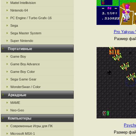
Mattel Intellivision
Nintendo 64
PC Engine / Turbo Grafx-16
Sega
Pro Yakyuu 
Sega Master System
Размер фай
Super Nintendo
Портативные
Game Boy
Game Boy Advance
Game Boy Color
Sega Game Gear
WonderSwan / Color
Аркадные
MAME
Neo-Geo
Компьютеры
Psych
Современные Игры для ПК
Размер фай
Microsoft MSX-1