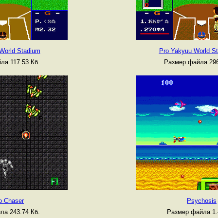
World Stadium
Pro Yakyuu World St
ла 117.53 Кб.
Размер файла 296
o Chaser
Psychosis
ла 243.74 Кб.
Размер файла 1.