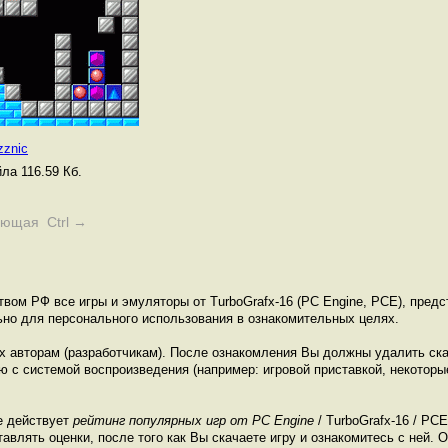
zznic
ла 116.59 Кб.
ующая Ctrl →
твом РФ все игры и эмуляторы от TurboGrafx-16 (PC Engine, PCE), пред
ьно для персонального использования в ознакомительных целях.
их авторам (разработчикам). После ознакомления Вы должны удалить ск
 с системой воспроизведения (например: игровой приставкой, некоторые
е действует
рейтинг популярных игр от PC Engine
/ TurboGrafx-16 / PC
влять оценки, после того как Вы скачаете игру и ознакомитесь с ней. О