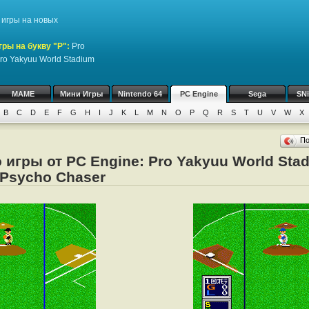
игры на новых
гры на букву "P":
Pro
ro Yakyuu World Stadium
MAME
Мини Игры
Nintendo 64
PC Engine
Sega
SN
B
C
D
E
F
G
H
I
J
K
L
M
N
O
P
Q
R
S
T
U
V
W
X
П
 игры от PC Engine: Pro Yakyuu World Stad
 Psycho Chaser