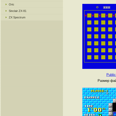
Oric
Sinclair ZX-81
ZX Spectrum
Publi
Размер фай