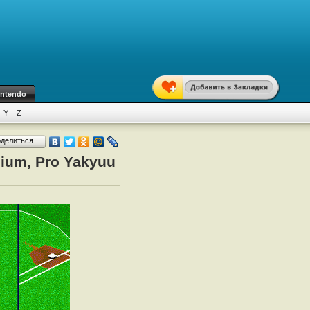
intendo
Y
Z
оделиться…
ium, Pro Yakyuu