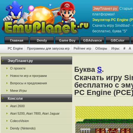
ЭмуПланет.ру:
Старые 
платформах!
Эмулятор PC Engine (P
Скачать игру
Sindibad -
бесплатно, буква "S"
Главная
Dendy
Game Boy
GBAdvance
GBColor
PC Engine
Программы для запуска игр
Рейтинг игр
Обзоры
Игры:
#
A
ЭмуПланет.ру
Буква
S
.
О проекте
Скачать игру Si
Новости игр и программ
бесплатно с эм
Вопросы и предложения
PC Engine (PCE
Мини Игры
Консоли
Atari 2600
Atari 5200, Atari 7800, Atari Jaguar
ColecoVision
Dendy (Nintendo)