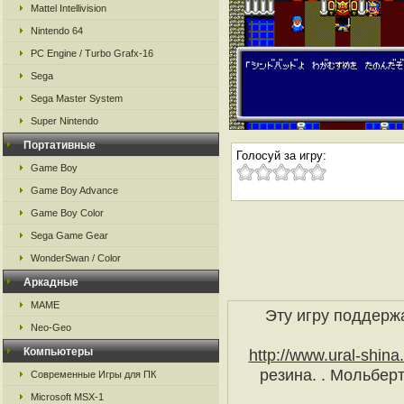
Mattel Intellivision
Nintendo 64
PC Engine / Turbo Grafx-16
Sega
Sega Master System
Super Nintendo
Портативные
Голосуй за игру:
Game Boy
Game Boy Advance
Game Boy Color
Sega Game Gear
WonderSwan / Color
Аркадные
MAME
Эту игру поддерж
Neo-Geo
Компьютеры
http://www.ural-shina.
резина. . Мольбер
Современные Игры для ПК
Microsoft MSX-1