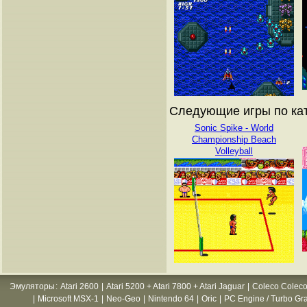
Следующие игры по ката
Sonic Spike - World
Championship Beach
Volleyball
Эмуляторы
:
Atari 2600
|
Atari 5200 + Atari 7800 + Atari Jaguar
|
Coleco Coleco
|
Microsoft MSX-1
|
Neo-Geo
|
Nintendo 64
|
Oric
|
PC Engine / Turbo Gr