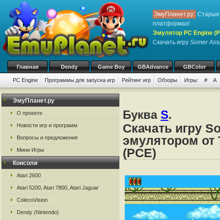
ЭмуПланет.ру:
Старые 
платформах!
Эмулятор PC Engine (P
Скачать игру
Somer Assa
Главная
Dendy
Game Boy
GBAdvance
GBColor
PC Engine
Программы для запуска игр
Рейтинг игр
Обзоры
Игры:
#
A
ЭмуПланет.ру
Буква
S
.
О проекте
Скачать игру So
Новости игр и программ
эмулятором от 
Вопросы и предложения
(PCE)
Мини Игры
Консоли
Atari 2600
Atari 5200, Atari 7800, Atari Jaguar
ColecoVision
Dendy (Nintendo)