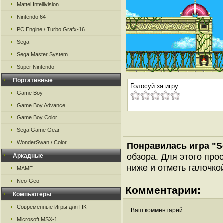
Mattel Intellivision
Nintendo 64
PC Engine / Turbo Grafx-16
Sega
Sega Master System
Super Nintendo
Портативные
Голосуй за игру:
Game Boy
Game Boy Advance
Game Boy Color
Sega Game Gear
WonderSwan / Color
Понравилась игра "S
обзора. Для этого про
Аркадные
ниже и отметь галочкой
MAME
Neo-Geo
Комментарии:
Компьютеры
Современные Игры для ПК
Ваш комментарий
Microsoft MSX-1