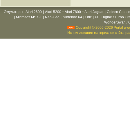
Эмуляторы
:
Atari 2600
|
Atari 5200 + Atari 7800 + Atari Jaguar
|
Coleco Coleco
|
Microsoft MSX-1
|
Neo-Geo
|
Nintendo 64
|
Oric
|
PC Engine / Turbo Gr
WonderSwan / C
Copyright © 2006-2026 Portal www
Использование материалов сайта раз