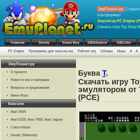
ЭмуПланет.ру:
Старые 
платформах!
Эмулятор PC Engine (P
Скачать игру
Toy Shop 
Главная
Dendy
Game Boy
GBAdvance
GBColor
PC Engine
Программы для запуска игр
Рейтинг игр
Обзоры
Игры:
#
A
ЭмуПланет.ру
Буква
T
.
О проекте
Скачать игру T
Новости игр и программ
эмулятором от 
Вопросы и предложения
(PCE)
Мини Игры
Консоли
Atari 2600
Atari 5200, Atari 7800, Atari Jaguar
ColecoVision
Dendy (Nintendo)