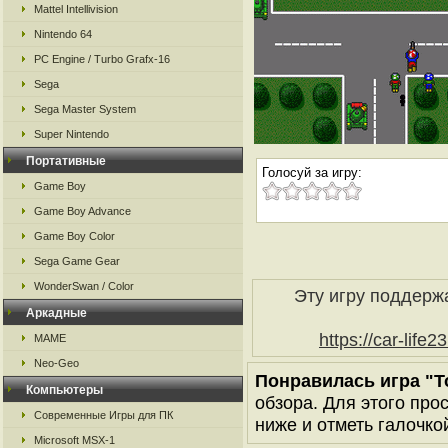
Mattel Intellivision
Nintendo 64
PC Engine / Turbo Grafx-16
Sega
Sega Master System
Super Nintendo
Портативные
Голосуй за игру:
Game Boy
Game Boy Advance
Game Boy Color
Sega Game Gear
WonderSwan / Color
Эту игру поддерж
Аркадные
https://car-life2
MAME
Neo-Geo
Понравилась игра "T
Компьютеры
обзора. Для этого про
Современные Игры для ПК
ниже и отметь галочкой
Microsoft MSX-1