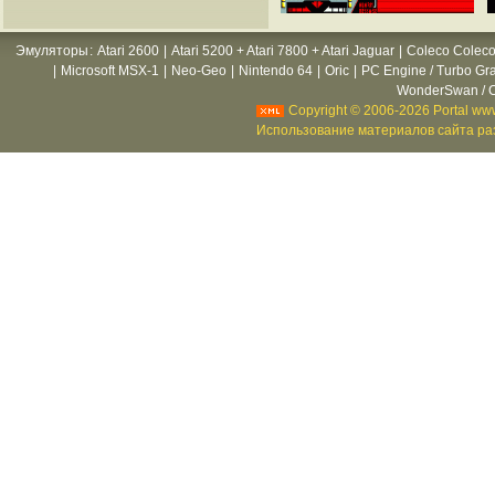
Эмуляторы
:
Atari 2600
|
Atari 5200 + Atari 7800 + Atari Jaguar
|
Coleco Coleco
|
Microsoft MSX-1
|
Neo-Geo
|
Nintendo 64
|
Oric
|
PC Engine / Turbo Gr
WonderSwan / C
Copyright © 2006-2026 Portal www
Использование материалов сайта раз