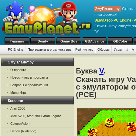
ЭмуПланет.ру:
Старые 
платформах!
Эмулятор PC Engine (P
Скачать игру
Valkyrie n
"V"
Главная
Dendy
Game Boy
GBAdvance
GBColor
PC Engine
Программы для запуска игр
Рейтинг игр
Обзоры
Игры:
#
A
ЭмуПланет.ру
Буква
V
.
О проекте
Скачать игру Va
Новости игр и программ
с эмулятором от
Вопросы и предложения
(PCE)
Мини Игры
Консоли
Atari 2600
Atari 5200, Atari 7800, Atari Jaguar
ColecoVision
Dendy (Nintendo)