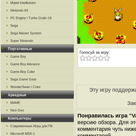
Mattel Intellivision
Nintendo 64
PC Engine / Turbo Grafx-16
Sega
Sega Master System
Super Nintendo
Портативные
Голосуй за игру:
Game Boy
Game Boy Advance
Game Boy Color
Sega Game Gear
WonderSwan / Color
Эту игру поддерж
Аркадные
За
MAME
Neo-Geo
Понравилась игра "Va
Компьютеры
версию обзора. Для эт
Современные Игры для ПК
комментария чуть ниже 
Microsoft MSX-1
комментарий..