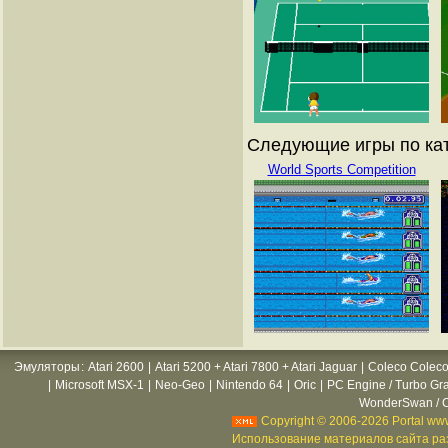
Следующие игры по ката
World Sports Competition
Эмуляторы
:
Atari 2600
|
Atari 5200 + Atari 7800 + Atari Jaguar
|
Coleco Coleco
|
Microsoft MSX-1
|
Neo-Geo
|
Nintendo 64
|
Oric
|
PC Engine / Turbo Gr
WonderSwan / C
Copyright © 2006-2026 Portal www
Использование материалов сайта раз