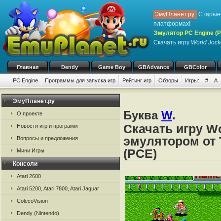
ЭмуПланет.ру:
Старые 
платформах!
Эмулятор PC Engine (P
Скачать игру
World Jock
Главная
Dendy
Game Boy
GBAdvance
GBColor
PC Engine
Программы для запуска игр
Рейтинг игр
Обзоры
Игры:
#
A
ЭмуПланет.ру
Буква
W
.
О проекте
Скачать игру W
Новости игр и программ
эмулятором от 
Вопросы и предложения
(PCE)
Мини Игры
Консоли
Atari 2600
Atari 5200, Atari 7800, Atari Jaguar
ColecoVision
Dendy (Nintendo)