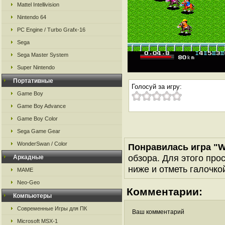
Mattel Intellivision
Nintendo 64
PC Engine / Turbo Grafx-16
Sega
Sega Master System
Super Nintendo
Портативные
Голосуй за игру:
Game Boy
Game Boy Advance
Game Boy Color
Sega Game Gear
WonderSwan / Color
Понравилась игра "W
обзора. Для этого про
Аркадные
ниже и отметь галочкой
MAME
Neo-Geo
Комментарии:
Компьютеры
Современные Игры для ПК
Ваш комментарий
Microsoft MSX-1